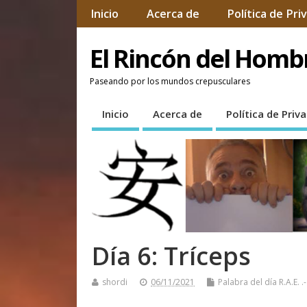
Inicio
Acerca de
Política de Pri
El Rincón del Hom
Paseando por los mundos crepusculares
Inicio
Acerca de
Política de Priv
Día 6: Tríceps
shordi
06/11/2021
Palabra del día R.A.E.