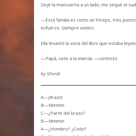
Dejé la mancuerna a un lado, me sequé el sud
—Esta familia es como un tríceps, tres punt
esfuerzo. Siempre unidos.
Ella levantó la vista del libro que estaba leyen
—Papá, vete a la mierda —contestó.
by Shordi
A—¡Brazo!
B—Mmmm
C—¿Parte del brazo?
B—Mmmm
A—¿Hombro? ¿Codo?