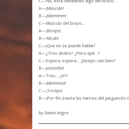
C—No, está señalando algo del brazo…
A—¡Músculo!
B—¡Miemmm!
C—Músculo del brazo…
A—¡Biceps!
B—Ahí,ahí
C—¡Que no se puede hablar!
A—¿Tres dedos? ¿Pero qué…?
C—Espera, espera… ¿biceps casi bien?
B—¡mmmfin!
A—Tres… ¿tri?
B—¡Mmmmsi!
C—¡Triceps!
B—¡Por fín! ¡Hasta las narices del jueguecito 
by Dama Negra