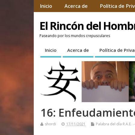
Inicio
Acerca de
Política de Pri
El Rincón del Hom
Paseando por los mundos crepusculares
Inicio
Acerca de
Política de Priv
16: Enfeudamient
shordi
17/11/2021
Palabra del día R.A.E.